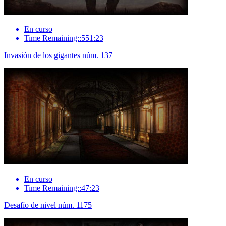
En curso
Time Remaining::551:23
Invasión de los gigantes núm. 137
En curso
Time Remaining::47:23
Desafío de nivel núm. 1175