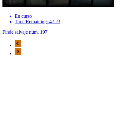
En curso
Time Remaining::47:23
Finde salvaje núm. 197