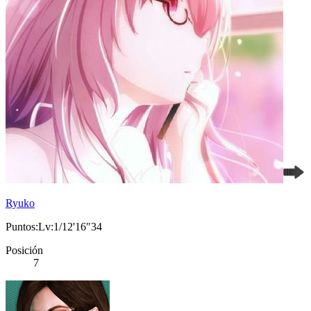
Ryuko
Puntos:Lv:1/12'16"34
Posición
7