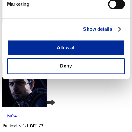
Marketing
Show details
Baci Che Si Rubano
Puntos:Lv:1/07'05"88
Allow all
Posición
4
Deny
katsu34
Puntos:Lv:1/10'47"73