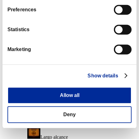
Nvl. de personaje: 40 o menos
Preferences
Robavidas
Lv.6
Statistics
Nvl. de personaje: 20 o menos
Marketing
Tiro fácil
Lv.7
Nvl. de personaje: 1 o menos
Show details
Quemaduras
Lv.8
Allow all
Recompensas de evento
Por logros
Deny
Nvl. de personaje: 100 o menos
Largo alcance