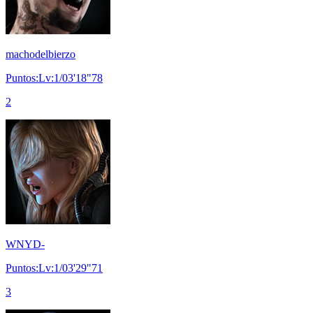
machodelbierzo
Puntos:Lv:1/03'18"78
2
WNYD-
Puntos:Lv:1/03'29"71
3