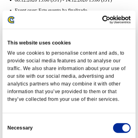
Event over:
Este evento ha finalizado
08.12.2020 15:00 (JST) - 14.12.2020 15:00 (JST)
Recompensas de evento
Por logros
This website uses cookies
Nvl. de personaje: 100 o menos
We use cookies to personalise content and ads, to
provide social media features and to analyse our
Largo alcance
traffic. We also share information about your use of
Lv.3
our site with our social media, advertising and
Nvl. de personaje: 80 o menos
analytics partners who may combine it with other
information that you’ve provided to them or that
Múltiple + 2
they’ve collected from your use of their services.
Lv.1
Nvl. de personaje: 60 o menos
Consent
Mun. de fuego
Necessary
Selection
Lv.5