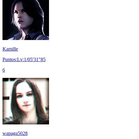
Kamille
Puntos:Lv:1/05'31"85
6
wapaga5028