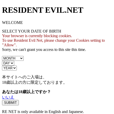
RESIDENT EVIL.NET
WELCOME
SELECT YOUR DATE OF BIRTH
Your browser is currently blocking cookies.
To use Resident Evil Net, please change your Cookies setting to
"Allow".
Sorry, we can't grant you access to this site this time.
本サイトへのご入場は、
18歳
以上の方に限定しております。
あなたは18歳以上ですか？
いいえ
RE NET is only available in English and Japanese.