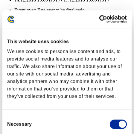
Event over:
Este evento ha finalizado
14.12.2018 15:00 (JST) - 17.12.2018 15:00 (JST)
Recompensas de evento
Por logros
This website uses cookies
Misiones completadas: 5 o más
We use cookies to personalise content and ads, to
provide social media features and to analyse our
Tiro fácil
traffic. We also share information about your use of
Lv.3
our site with our social media, advertising and
Misiones completadas: 10 o más
analytics partners who may combine it with other
information that you’ve provided to them or that
Corto alcance
they’ve collected from your use of their services.
Lv.5
Misiones completadas: 15 o más
Consent
Auto-disparo
Necessary
Selection
Lv.1