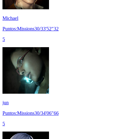
Michael
Puntos:Missions30/33'52"32
5
jun
Puntos:Missions30/34'06"66
5