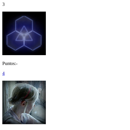
3
Puntos:-
4