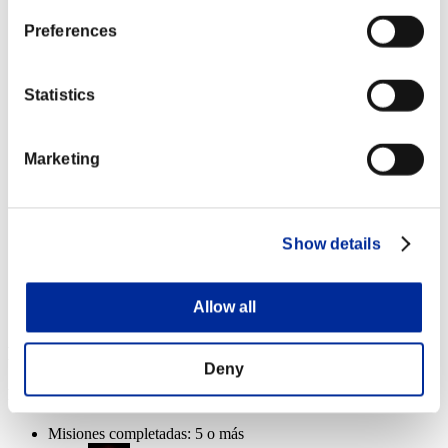
Misiones completadas: 20 o más
Preferences
Asesino de élite
Lv.6
Statistics
Misiones completadas: 25 o más
Marketing
Mun. de fuerza
Lv.8
Misiones completadas: 30 o más
Show details
Shotgun Drake [Short Range+]
Lv.100
Slot 6
Allow all
Recompensas de evento
Deny
Por logros
Misiones completadas: 5 o más