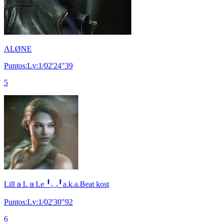
ΛLØNE
Puntos:Lv:1/02'24"39
5
LillａLａLe ╹◡╹a.k.a.Beat kost
Puntos:Lv:1/02'30"92
6