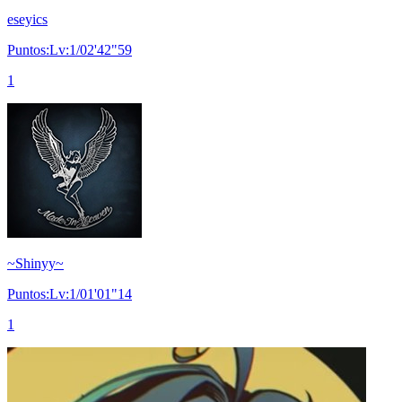
eseyics
Puntos:Lv:1/02'42"59
1
~Shinyy~
Puntos:Lv:1/01'01"14
1