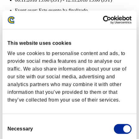
Event over:
Este evento ha finalizado
06.11.2018 15:00 (JST) - 12.11.2018 15:00 (JST)
Recompensas de evento
Por logros
This website uses cookies
Nvl. de personaje: 40 o menos
We use cookies to personalise content and ads, to
provide social media features and to analyse our
Corto alcance
traffic. We also share information about your use of
Lv.3
our site with our social media, advertising and
Nvl. de personaje: 30 o menos
analytics partners who may combine it with other
information that you’ve provided to them or that
Recarga rápida
they’ve collected from your use of their services.
Lv.10
Nvl. de personaje: 20 o menos
Consent
Disparo cargado C
Necessary
Selection
Lv.4