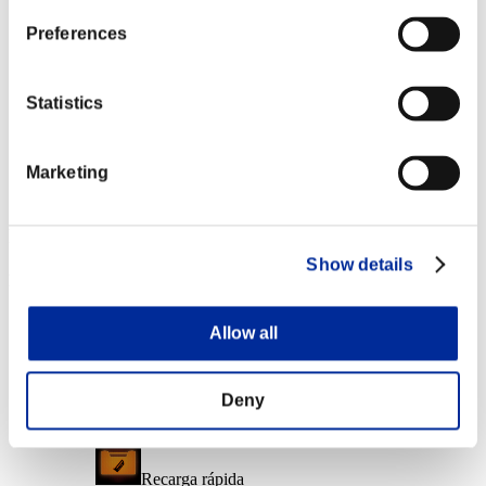
Nvl. de personaje: 10 o menos
Preferences
Mun. rastreadora
Lv.5
Statistics
Nvl. de personaje: 1 o menos
Marketing
Mun. de fuerza
Lv.7
Recompensas de evento
Show details
Por logros
Nvl. de personaje: 40 o menos
Allow all
Corto alcance
Lv.3
Deny
Nvl. de personaje: 30 o menos
Recarga rápida