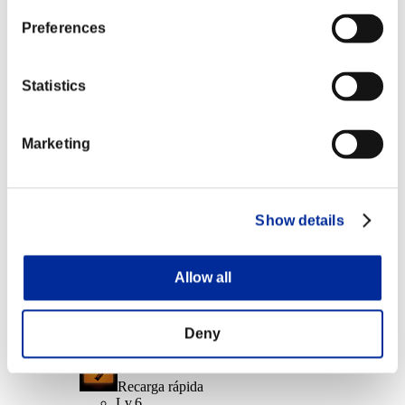
Ejecutor
Lv.7
Preferences
Misiones completadas: 25 o más
Statistics
Traga almas
Lv.8
Marketing
Misiones completadas: 30 o más
Gravedigger
Lv.100
Slot 6
Show details
Recompensas de evento
Allow all
Por logros
Deny
Misiones completadas: 5 o más
Recarga rápida
Lv.6