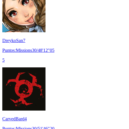
DreykoSan7
Puntos:Missions30/48'12"05
5
CarvedBard4
Puntos:Missions30/51'46"20