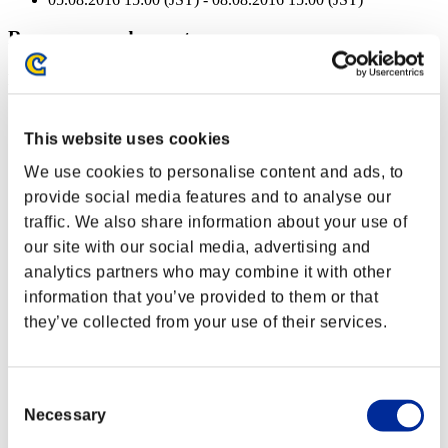
Recompensas de evento
Por logros
Misiones completadas: 5 o más
This website uses cookies
Recarga rápida
We use cookies to personalise content and ads, to
Lv.6
provide social media features and to analyse our
Misiones completadas: 10 o más
traffic. We also share information about your use of
our site with our social media, advertising and
Cadencia
analytics partners who may combine it with other
Lv.9
information that you’ve provided to them or that
Misiones completadas: 15 o más
they’ve collected from your use of their services.
Corto alcance
Lv.6
Consent
Misiones completadas: 20 o más
Necessary
Selection