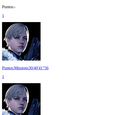
Puntos:-
1
Puntos:Missions30/40'41"56
1