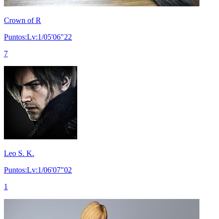
Crown of R
Puntos:Lv:1/05'06"22
7
Leo S. K.
Puntos:Lv:1/06'07"02
1