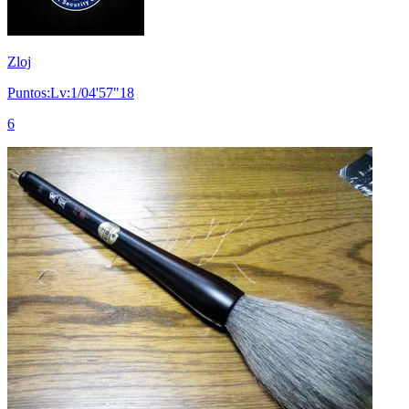
Zloj
Puntos:Lv:1/04'57"18
6