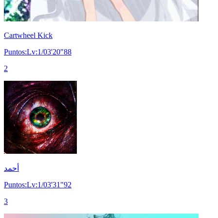
Cartwheel Kick
Puntos:Lv:1/03'20"88
2
أحمد
Puntos:Lv:1/03'31"92
3