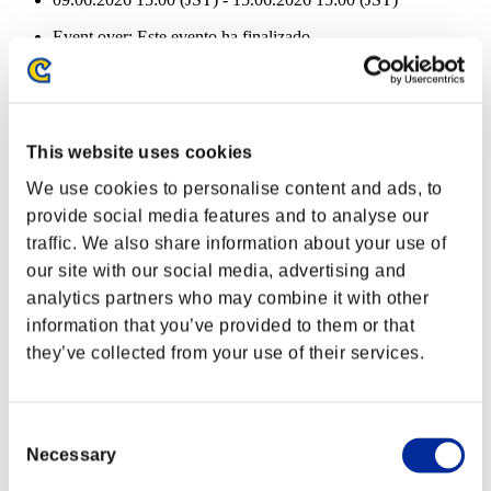
Event over:
Este evento ha finalizado
09.06.2026 15:00 (JST) - 15.06.2026 15:00 (JST)
Recompensas de evento
Por logros
This website uses cookies
Nvl. de personaje: 40 o menos
We use cookies to personalise content and ads, to
provide social media features and to analyse our
Asesino común
traffic. We also share information about your use of
Lv.2
our site with our social media, advertising and
Nvl. de personaje: 30 o menos
analytics partners who may combine it with other
information that you’ve provided to them or that
Mun. de hielo
they’ve collected from your use of their services.
Lv.4
Nvl. de personaje: 20 o menos
Consent
Perforante
Necessary
Selection
Lv.4