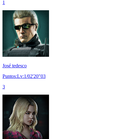
1
José tedesco
Puntos:Lv:1/02'20"03
3