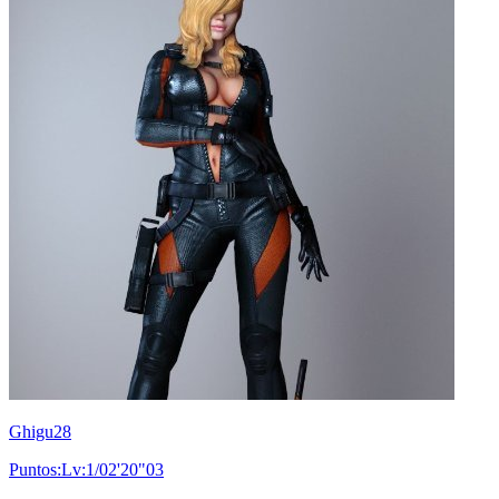
Ghigu28
Puntos:Lv:1/02'20"03