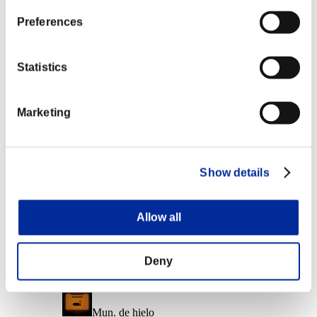
Nvl. de personaje: 10 o menos
Preferences
Cortocircuito
Lv.6
Statistics
Nvl. de personaje: 1 o menos
Marketing
Corto alcance
Lv.6
Recompensas de evento
Show details
Por logros
Nvl. de personaje: 40 o menos
Allow all
Asesino común
Lv.2
Deny
Nvl. de personaje: 30 o menos
Mun. de hielo