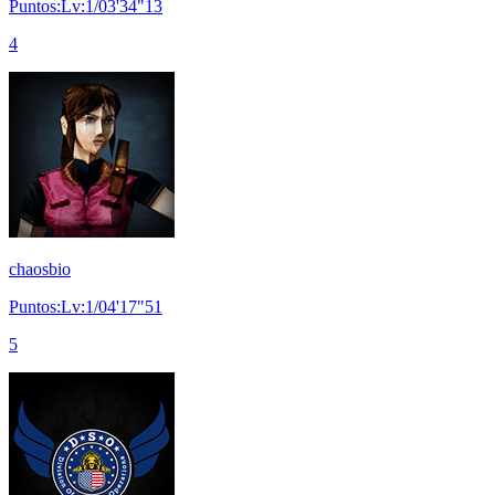
Puntos:Lv:1/03'34"13
4
chaosbio
Puntos:Lv:1/04'17"51
5