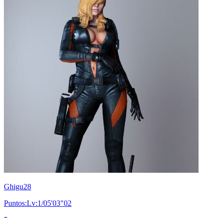
Ghigu28
Puntos:Lv:1/05'03"02