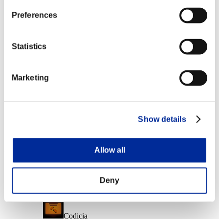
Nvl. de personaje: 40 o menos
Preferences
Picahielos
Lv.6
Statistics
Nvl. de personaje: 20 o menos
Marketing
Largo alcance
Lv.6
Nvl. de personaje: 1 o menos
Show details
Corto alcance
Lv.7
Allow all
Recompensas de evento
Por logros
Deny
Nvl. de personaje: 100 o menos
Codicia