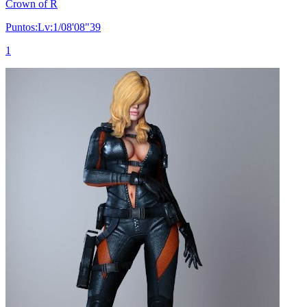
Crown of R
Puntos:Lv:1/08'08"39
1