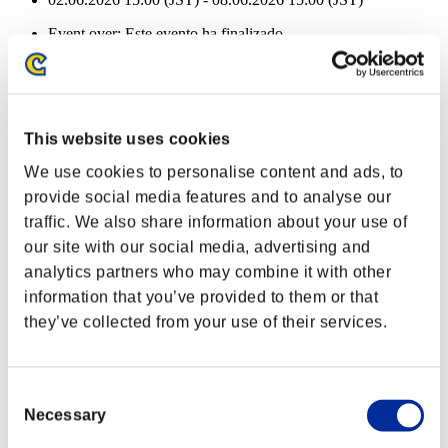
Event over:
Este evento ha finalizado
02.06.2026 15:00 (JST) - 08.06.2026 15:00 (JST)
Recompensas de evento
Por logros
This website uses cookies
Nvl. de personaje: 100 o menos
We use cookies to personalise content and ads, to
provide social media features and to analyse our
Codicia
traffic. We also share information about your use of
Lv.2
our site with our social media, advertising and
Nvl. de personaje: 80 o menos
analytics partners who may combine it with other
information that you’ve provided to them or that
Mun. de fuego
they’ve collected from your use of their services.
Lv.4
Nvl. de personaje: 60 o menos
Consent
Disparo total
Necessary
Selection
Lv.1