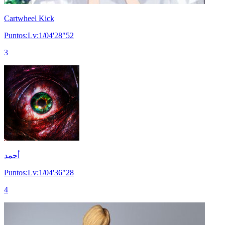
Cartwheel Kick
Puntos:Lv:1/04'28"52
3
أحمد
Puntos:Lv:1/04'36"28
4