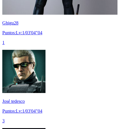
Ghigu28
Puntos:Lv:1/03'04"04
1
José tedesco
Puntos:Lv:1/03'04"04
3