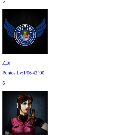
5
Zloj
Puntos:Lv:1/06'42"00
6