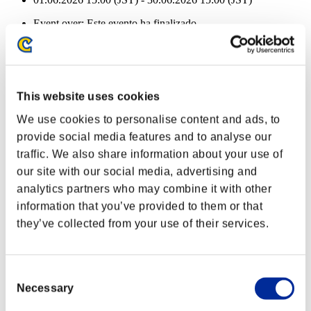
Event over:
Este evento ha finalizado
01.06.2026 15:00 (JST) - 30.06.2026 15:00 (JST)
Salud restante:
Dreadnought
0%
This website uses cookies
Salud restante:
We use cookies to personalise content and ads, to
Dreadnought
0%
provide social media features and to analyse our
Salud restante:
traffic. We also share information about your use of
our site with our social media, advertising and
Dreadnought
0%
analytics partners who may combine it with other
Salud restante:
information that you’ve provided to them or that
they’ve collected from your use of their services.
Dreadnought
0%
Salud restante:
Dreadnought
0%
Consent
Necessary
Selection
Salud restante: