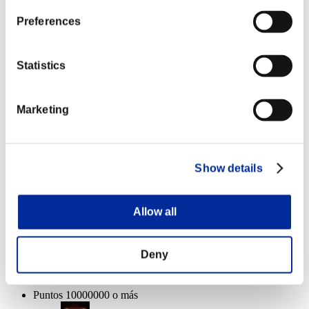
Dreadnought
0%
Preferences
Recompensas de evento
Por logros
Statistics
Puntos 100000 o más
Marketing
Mun. rastreadora
Lv.3
Puntos 1000000 o más
Show details
Anti-retroc.
Lv.3
Allow all
Gigantes derrotados: 1体 o más
Deny
Daño
Lv.12
Puntos 10000000 o más