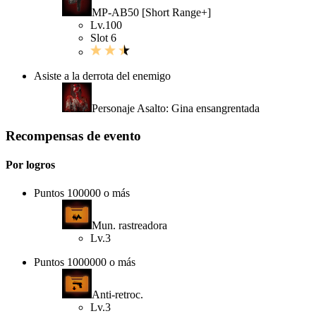
MP-AB50 [Short Range+]
Lv.100
Slot 6
Asiste a la derrota del enemigo
Personaje Asalto: Gina ensangrentada
Recompensas de evento
Por logros
Puntos 100000 o más
Mun. rastreadora
Lv.3
Puntos 1000000 o más
Anti-retroc.
Lv.3