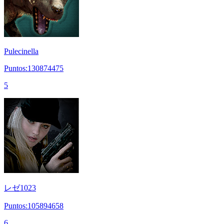
Pulecinella
Puntos:130874475
5
レゼ1023
Puntos:105894658
6