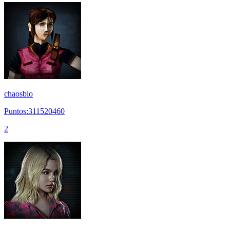
chaosbio
Puntos:311520460
2