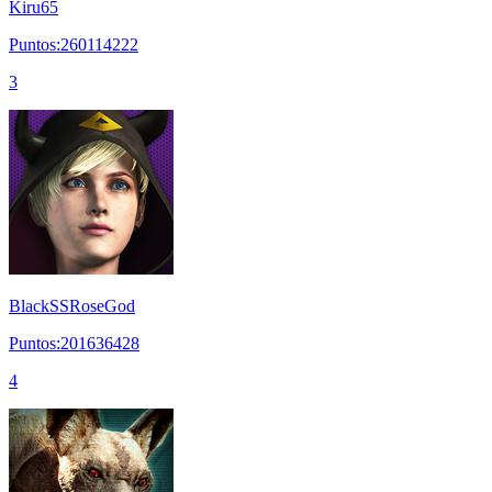
Kiru65
Puntos:260114222
3
BlackSSRoseGod
Puntos:201636428
4