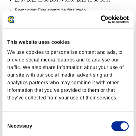
Event over:
Este evento ha finalizado
25.07.2023 15:00 (JST) - 31.07.2023 15:00 (JST)
Recompensas de evento
Por logros
This website uses cookies
Nvl. de personaje: 100 o menos
We use cookies to personalise content and ads, to
provide social media features and to analyse our
Disparo crítico
traffic. We also share information about your use of
Lv.3
our site with our social media, advertising and
Nvl. de personaje: 80 o menos
analytics partners who may combine it with other
information that you’ve provided to them or that
Corto alcance
they’ve collected from your use of their services.
Lv.5
Nvl. de personaje: 60 o menos
Consent
Daño
Necessary
Selection
Lv.11