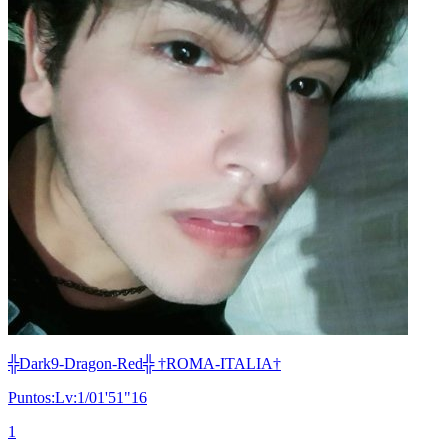
╬Dark9-Dragon-Red╬ †ROMA-ITALIA†
Puntos:Lv:1/01'51"16
1