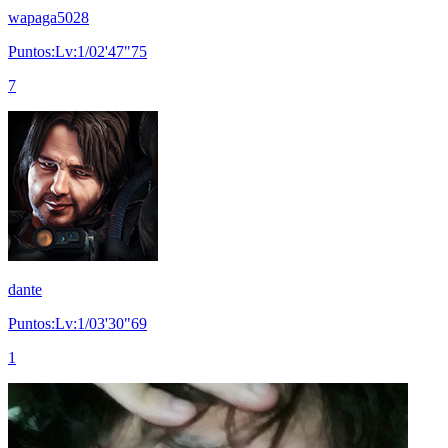
wapaga5028
Puntos:Lv:1/02'47"75
7
dante
Puntos:Lv:1/03'30"69
1