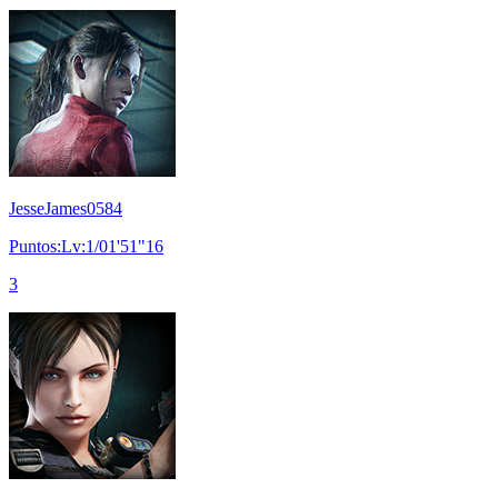
JesseJames0584
Puntos:Lv:1/01'51"16
3