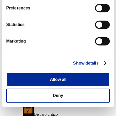
Nvl. de personaje: 40 o menos
Preferences
Mun. de fuego
Lv.6
Statistics
Nvl. de personaje: 20 o menos
Marketing
Disparo cargado A
Lv.7
Nvl. de personaje: 1 o menos
Show details
Traga almas
Lv.7
Allow all
Recompensas de evento
Por logros
Deny
Nvl. de personaje: 100 o menos
Disparo crítico