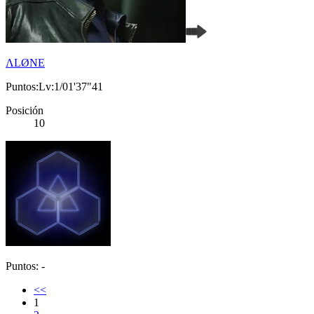
ΛLØNE
Puntos:Lv:1/01'37"41
Posición
10
Puntos: -
<<
1