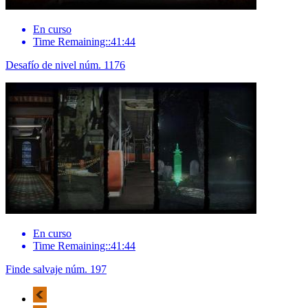
En curso
Time Remaining::41:44
Desafío de nivel núm. 1176
En curso
Time Remaining::41:44
Finde salvaje núm. 197