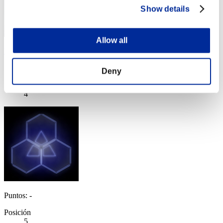
Show details
Allow all
hinkyaku
Puntos:Lv:1/01'27"92
Deny
Posición
4
Puntos: -
Posición
5