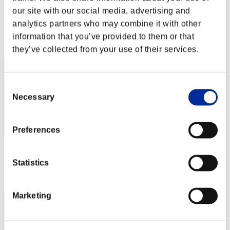
Lu-yun
our site with our social media, advertising and
Puntos:Lv:1/01'21"26
analytics partners who may combine it with other
information that you’ve provided to them or that
Posición
2
they’ve collected from your use of their services.
Consent
Necessary
Selection
Preferences
Puntos: -
Statistics
Posición
3
Marketing