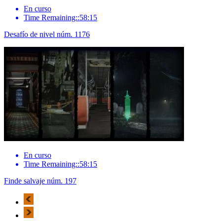
En curso
Time Remaining::58:15
Desafío de nivel núm. 1176
En curso
Time Remaining::58:15
Finde salvaje núm. 197