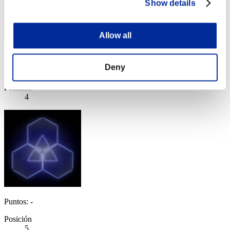
Show details
Allow all
"Weekend Survivor KINGS"
Deny
Puntos:Lv:1/06'24"25
Posición
4
Puntos: -
Posición
5