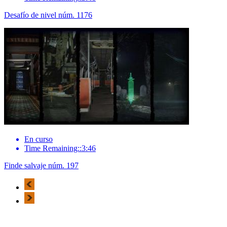
Desafío de nivel núm. 1176
En curso
Time Remaining::3:46
Finde salvaje núm. 197