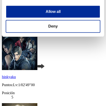
Allow all
Puntos: -
Posición
Deny
4
hinkyaku
Puntos:Lv:1/02'49"00
Posición
5