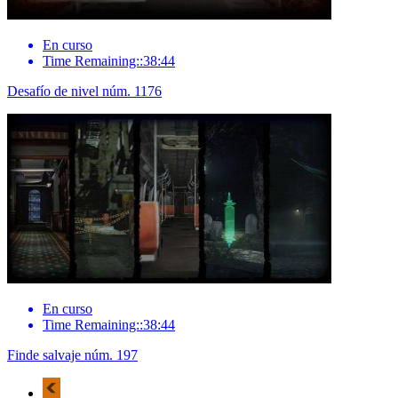
En curso
Time Remaining::38:44
Desafío de nivel núm. 1176
En curso
Time Remaining::38:44
Finde salvaje núm. 197