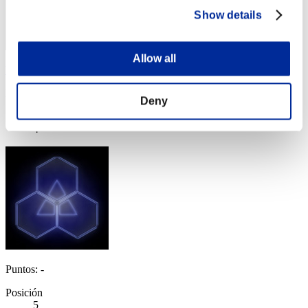
Show details
Allow all
VALKGARD ALVI
Puntos:Lv:1/03'37"83
Deny
Posición
4
Puntos: -
Posición
5