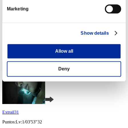
Marketing
bluesky
Show details
Puntos:Lv:1/03'53"32
Posición
Allow all
3
Deny
Extrail31
Puntos:Lv:1/03'53"32