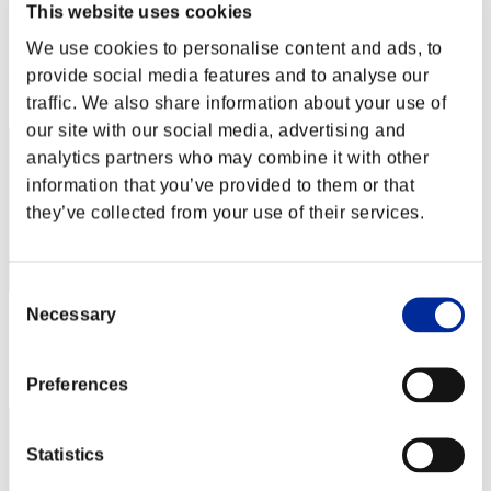
CarvedBard4
This website uses cookies
Puntos:Lv:1/03'52"59
We use cookies to personalise content and ads, to
provide social media features and to analyse our
Posición
1
traffic. We also share information about your use of
our site with our social media, advertising and
analytics partners who may combine it with other
information that you’ve provided to them or that
they’ve collected from your use of their services.
Consent
Necessary
Selection
Puntos: -
Posición
3
Preferences
Statistics