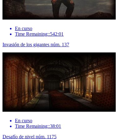
En curso
Time Remaining::542:01
Invasión de los gigantes núm. 137
En curso
Time Remaining::38:01
Desafío de nivel núm. 1175