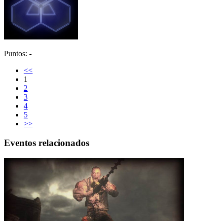
Puntos: -
<<
1
2
3
4
5
>>
Eventos relacionados