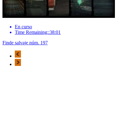
En curso
Time Remaining::38:01
Finde salvaje núm. 197