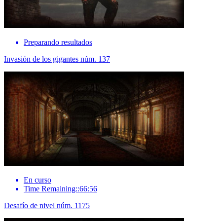
Preparando resultados
Invasión de los gigantes núm. 137
En curso
Time Remaining::66:56
Desafío de nivel núm. 1175