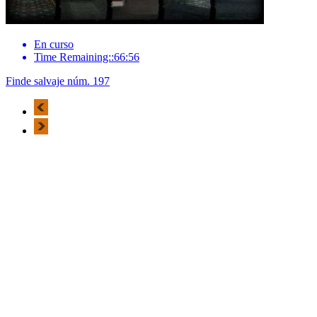
En curso
Time Remaining::66:56
Finde salvaje núm. 197