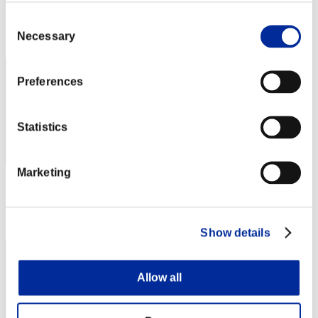
Puntos: -
Consent
Posición
Necessary
Selection
62
Preferences
Statistics
Marketing
Puntos: -
Posición
63
Show details
Allow all