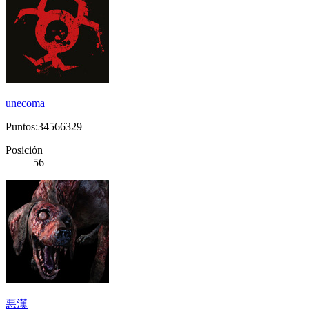
unecoma
Puntos:34566329
Posición
56
悪漢