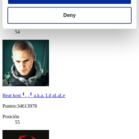
shujo
Deny
Puntos:34628721
Posición
54
Beat kost ╹◡╹ a.k.a. Lil aLaLe
Puntos:34613978
Posición
55