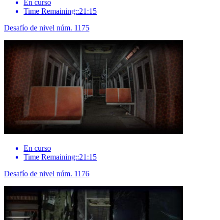
En curso
Time Remaining::21:15
Desafío de nivel núm. 1175
En curso
Time Remaining::21:15
Desafío de nivel núm. 1176