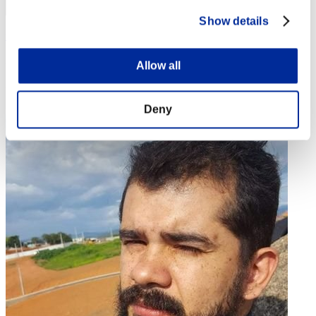
Show details
uribou488
Puntos:111191937
Allow all
Posición
4
Deny