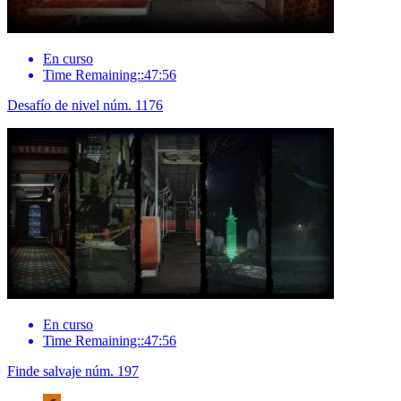
En curso
Time Remaining::47:56
Desafío de nivel núm. 1176
En curso
Time Remaining::47:56
Finde salvaje núm. 197