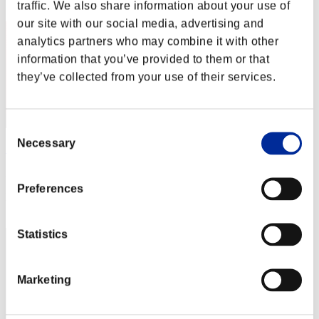
2
traffic. We also share information about your use of
our site with our social media, advertising and
analytics partners who may combine it with other
information that you’ve provided to them or that
they’ve collected from your use of their services.
Consent
Necessary
Selection
"Weekend Survivor KINGS"
Puntos:144786044
Preferences
Posición
3
Statistics
Marketing