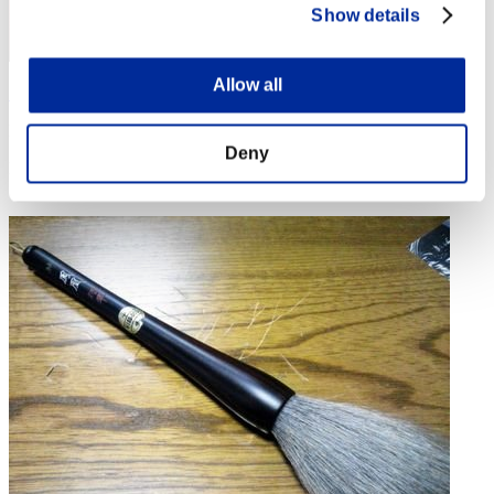
Show details
Allow all
"Weekend Survivor KINGS"
Puntos:Lv:1/07'26"43
Deny
Posición
4