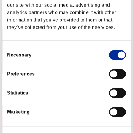
our site with our social media, advertising and
Puntos:Lv:1/05'07"25
analytics partners who may combine it with other
Posición
information that you’ve provided to them or that
2
they’ve collected from your use of their services.
Consent
Necessary
Selection
Preferences
Puntos: -
Posición
Statistics
3
Marketing