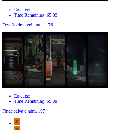
En curso
Time Remaining::65:38
Desafío de nivel núm. 1176
En curso
Time Remaining::65:38
Finde salvaje núm. 197