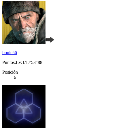
boule56
Puntos:Lv:1/17'53"88
Posición
6