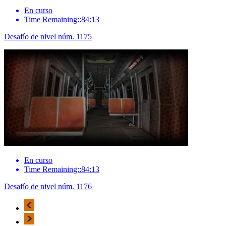
En curso
Time Remaining::84:13
Desafío de nivel núm. 1175
En curso
Time Remaining::84:13
Desafío de nivel núm. 1176