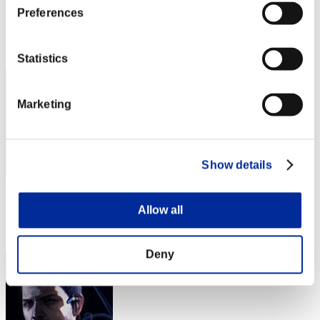
Preferences
Puntos:Lv:1/05'49"32
Posición
2
Statistics
Marketing
Show details
Puntos: -
Allow all
Posición
3
Deny