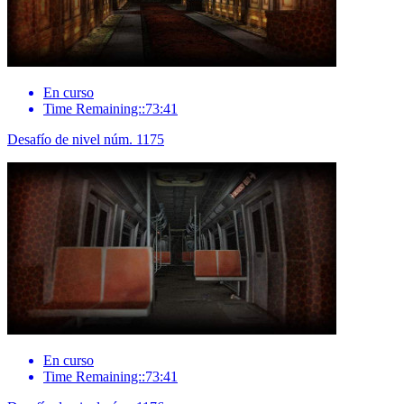
En curso
Time Remaining::73:41
Desafío de nivel núm. 1175
En curso
Time Remaining::73:41