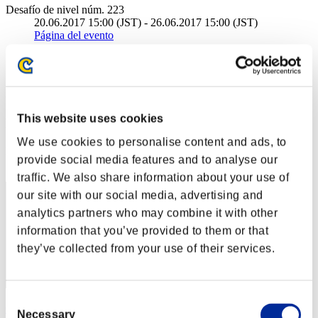
Desafío de nivel núm. 223
20.06.2017 15:00 (JST) - 26.06.2017 15:00 (JST)
Página del evento
Solo
Cooperativo
(Los rankings se actualizan cada 6 horas.)
This website uses cookies
Rankings
We use cookies to personalise content and ads, to
Posición
provide social media features and to analyse our
1
traffic. We also share information about your use of
our site with our social media, advertising and
analytics partners who may combine it with other
information that you’ve provided to them or that
they’ve collected from your use of their services.
Consent
Centurion
Necessary
Selection