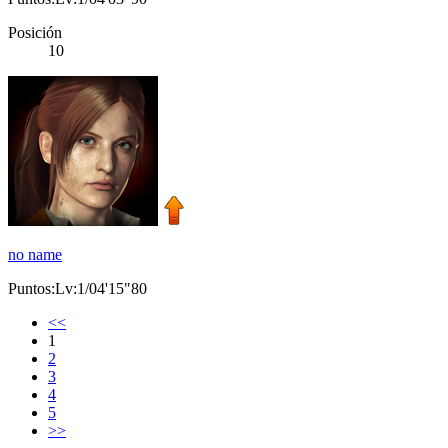
Posición
10
no name
Puntos:Lv:1/04'15"80
<<
1
2
3
4
5
>>