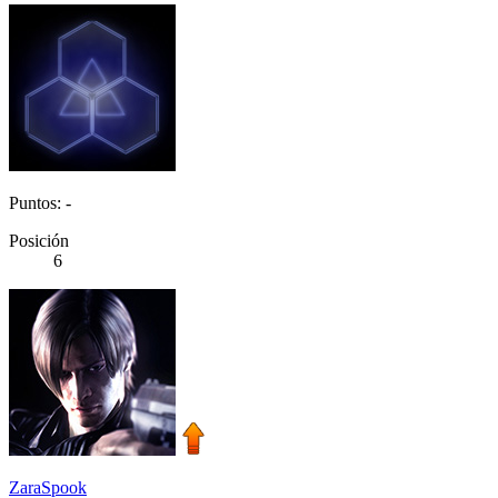
Puntos: -
Posición
6
ZaraSpook