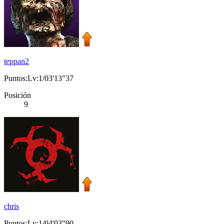
teppan2
Puntos:Lv:1/03'13"37
Posición
9
chris
Puntos:Lv:1/04'03"90