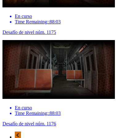
En curso
Time Remaining::88:03
Desafío de nivel núm. 1175
En curso
Time Remaining::88:03
Desafío de nivel núm. 1176