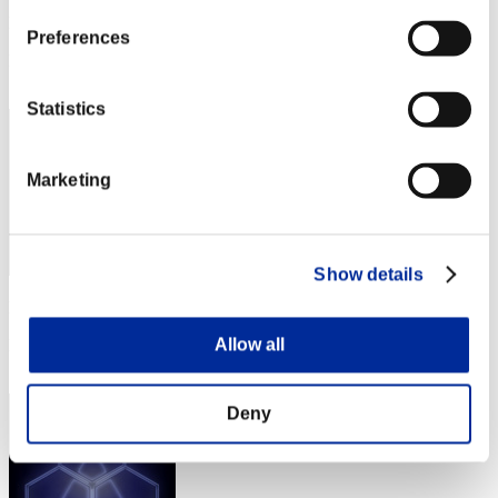
Puntos:Lv:1/03'22"29
Preferences
Posición
2
Statistics
Marketing
Show details
Puntos: -
Allow all
Posición
3
Deny