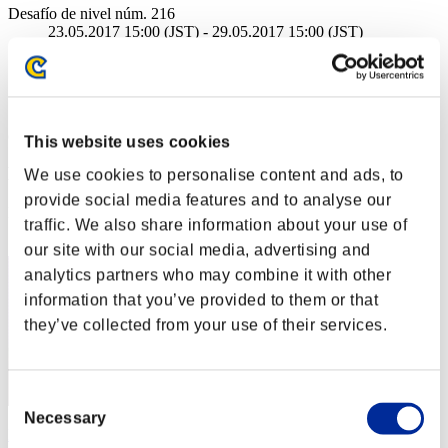
Desafío de nivel núm. 216
23.05.2017 15:00 (JST) - 29.05.2017 15:00 (JST)
Página del evento
Solo
Cooperativo
(Los rankings se actualizan cada 6 horas.)
This website uses cookies
Rankings
We use cookies to personalise content and ads, to
provide social media features and to analyse our
Posición
traffic. We also share information about your use of
1
our site with our social media, advertising and
analytics partners who may combine it with other
information that you’ve provided to them or that
they’ve collected from your use of their services.
Consent
Necessary
Selection
Darkstar