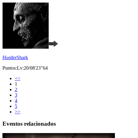
HustlerShark
Puntos:Lv:20/08'23"64
<<
1
2
3
4
5
>>
Eventos relacionados