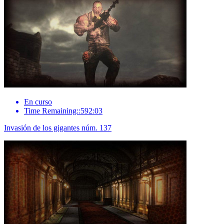
En curso
Time Remaining::592:03
Invasión de los gigantes núm. 137