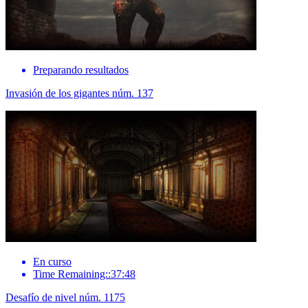
Preparando resultados
Invasión de los gigantes núm. 137
En curso
Time Remaining::37:48
Desafío de nivel núm. 1175