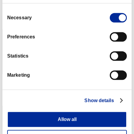
Puntos:Missions5/17'02"18
Consent
Posición
Necessary
Selection
112
Preferences
Statistics
Marketing
Puntos: -
Posición
113
Show details
Allow all