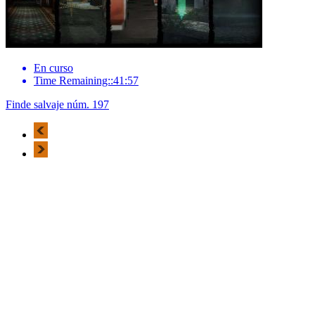
En curso
Time Remaining::41:57
Finde salvaje núm. 197