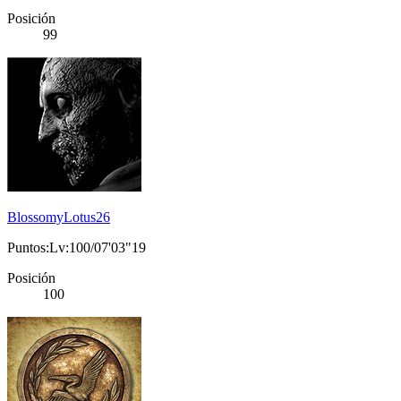
Posición
99
BlossomyLotus26
Puntos:Lv:100/07'03"19
Posición
100