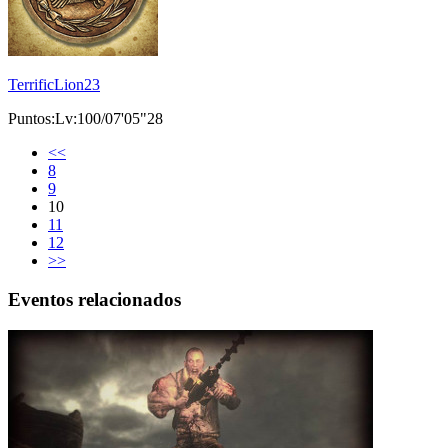
TerrificLion23
Puntos:Lv:100/07'05"28
<<
8
9
10
11
12
>>
Eventos relacionados