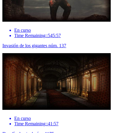
En curso
Time Remaining::545:57
Invasión de los gigantes núm. 137
En curso
Time Remaining::41:57