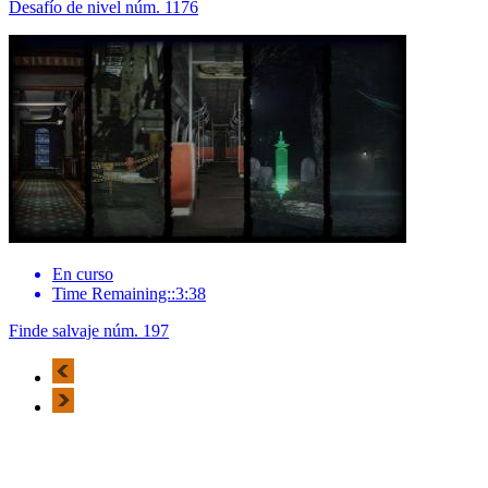
Desafío de nivel núm. 1176
En curso
Time Remaining::3:38
Finde salvaje núm. 197