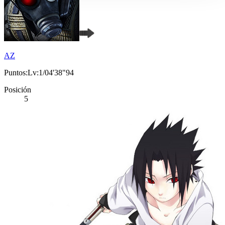
AZ
Puntos:Lv:1/04'38"94
Posición
5