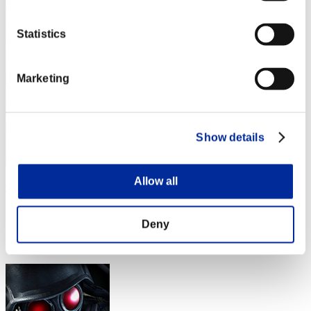
Statistics
Marketing
Show details
Allow all
Crown of R
Puntos:Lv:1/04'29"67
Deny
Posición
4