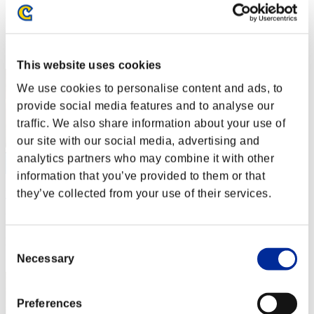
Puntos:Lv:1/02'32"01
Posición
2
This website uses cookies
We use cookies to personalise content and ads, to
provide social media features and to analyse our
traffic. We also share information about your use of
our site with our social media, advertising and
analytics partners who may combine it with other
information that you’ve provided to them or that
they’ve collected from your use of their services.
DreykoSan7
Puntos:Lv:1/03'32"35
Posición
Consent
3
Necessary
Selection
Preferences