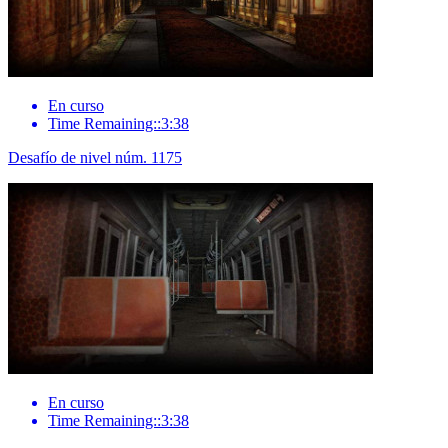
En curso
Time Remaining::3:38
Desafío de nivel núm. 1175
En curso
Time Remaining::3:38