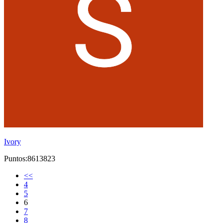
Ivory
Puntos:8613823
<<
4
5
6
7
8