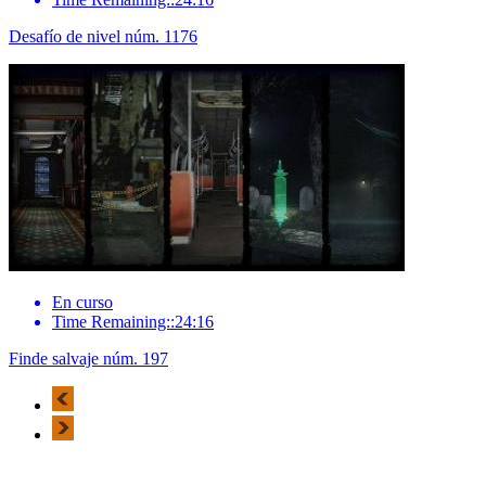
Desafío de nivel núm. 1176
En curso
Time Remaining::24:16
Finde salvaje núm. 197