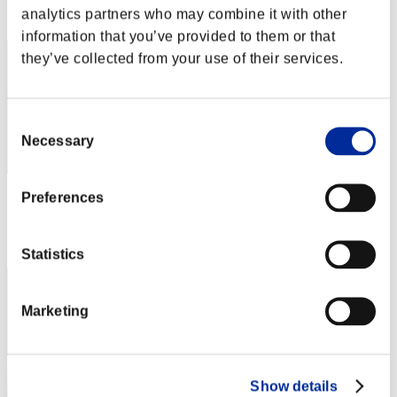
Posición
analytics partners who may combine it with other
52
information that you’ve provided to them or that
they’ve collected from your use of their services.
Consent
Necessary
Selection
Preferences
Puntos: -
Posición
53
Statistics
Marketing
Show details