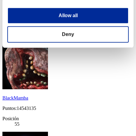
boc
Allow all
Puntos:14648962
Posición
Deny
54
BlackMamba
Puntos:14543135
Posición
55