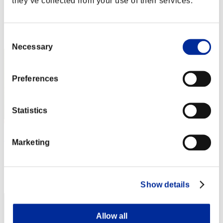
they’ve collected from your use of their services.
Puntos:Lv:1/12'53"98
Posición
Consent
22
Necessary
Selection
Preferences
Statistics
SteelSeagull
Marketing
Puntos:Lv:1/12'54"51
Posición
23
Show details
Allow all