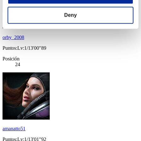
Deny
orby_2008
Puntos:Lv:1/13'00"89
Posición
24
amanatto51
Puntos:Lv:1/13'01"92