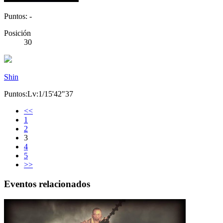
Puntos: -
Posición
30
Shin
Puntos:Lv:1/15'42"37
<<
1
2
3
4
5
>>
Eventos relacionados