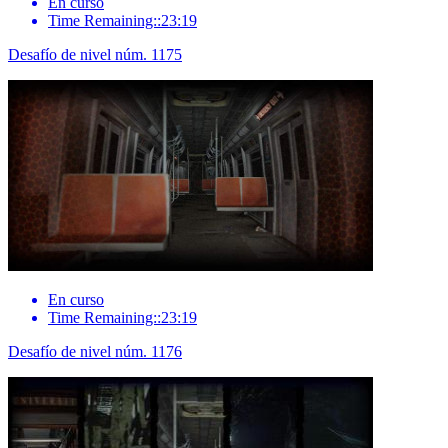
En curso
Time Remaining::23:19
Desafío de nivel núm. 1175
En curso
Time Remaining::23:19
Desafío de nivel núm. 1176