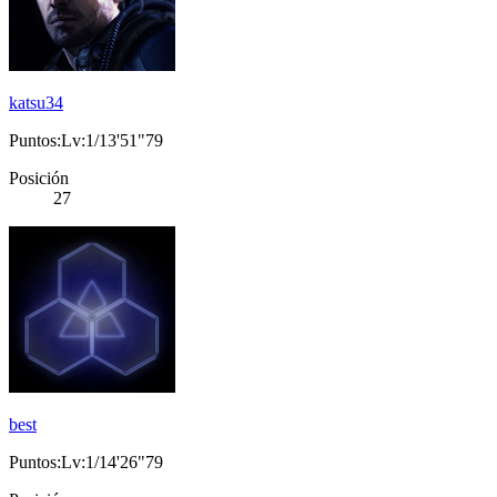
katsu34
Puntos:Lv:1/13'51"79
Posición
27
best
Puntos:Lv:1/14'26"79