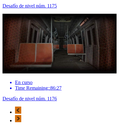
Desafío de nivel núm. 1175
En curso
Time Remaining::86:27
Desafío de nivel núm. 1176