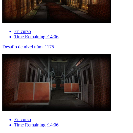
En curso
Time Remaining::14:06
Desafío de nivel núm. 1175
En curso
Time Remaining::14:06