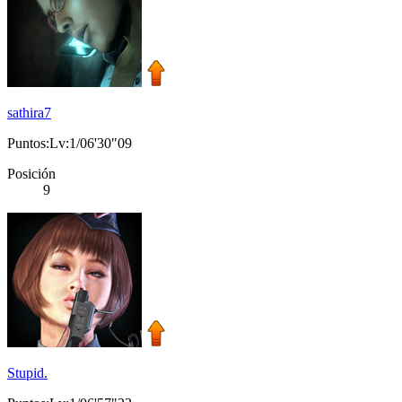
sathira7
Puntos:Lv:1/06'30"09
Posición
9
Stupid.