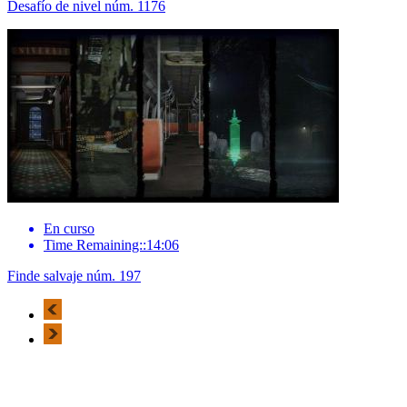
Desafío de nivel núm. 1176
En curso
Time Remaining::14:06
Finde salvaje núm. 197