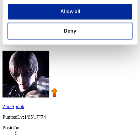
Allow all
Puntos: -
Deny
Posición
4
ZaraSpook
Puntos:Lv:1/05'17"74
Posición
5