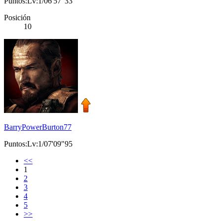
Puntos:Lv:1/06'57"33
Posición
10
BarryPowerBurton77
Puntos:Lv:1/07'09"95
<<
1
2
3
4
5
>>