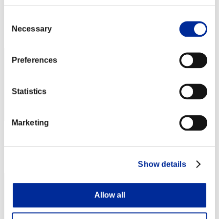
Puntos:Lv:1/02'52"12
Consent
Posición
Necessary
Selection
2
Preferences
Statistics
Marketing
Puntos: -
Posición
3
Show details
Allow all