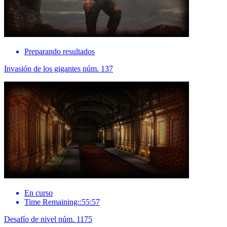
Preparando resultados
Invasión de los gigantes núm. 137
En curso
Time Remaining::55:57
Desafío de nivel núm. 1175