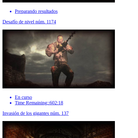
Preparando resultados
Desafío de nivel núm. 1174
En curso
Time Remaining::602:18
Invasión de los gigantes núm. 137