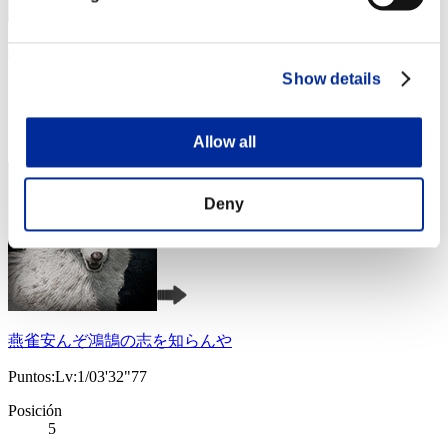
CarvedBard4
Show details
Puntos:Lv:1/03'11"07
Posición
4
Allow all
Deny
燕雀安んぞ鴻鵠の志を知らんや
Puntos:Lv:1/03'32"77
Posición
5