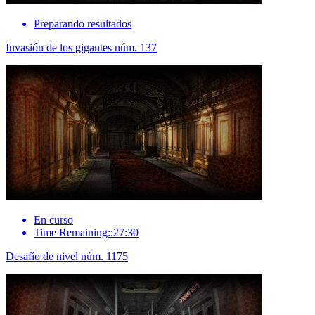
Preparando resultados
Invasión de los gigantes núm. 137
En curso
Time Remaining::27:30
Desafío de nivel núm. 1175