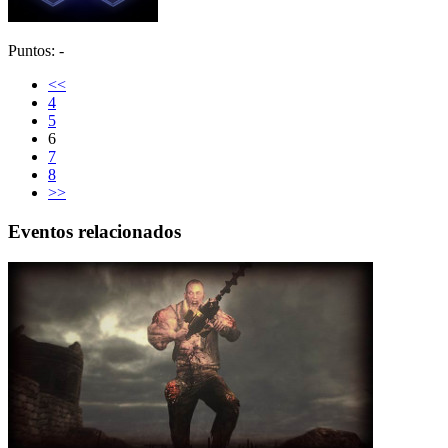
Puntos: -
<<
4
5
6
7
8
>>
Eventos relacionados