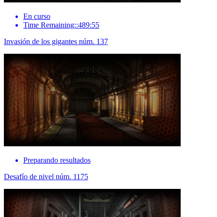
En curso
Time Remaining::489:55
Invasión de los gigantes núm. 137
Preparando resultados
Desafío de nivel núm. 1175