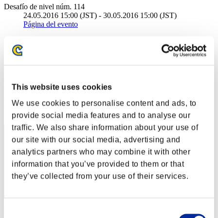
Desafío de nivel núm. 114
24.05.2016 15:00 (JST) - 30.05.2016 15:00 (JST)
Página del evento
Solo
Cooperativo
(Los rankings se actualizan cada 6 horas.)
Rankings
This website uses cookies
We use cookies to personalise content and ads, to
Posición
131
provide social media features and to analyse our
traffic. We also share information about your use of
our site with our social media, advertising and
analytics partners who may combine it with other
information that you’ve provided to them or that
they’ve collected from your use of their services.
Consent
Puntos: -