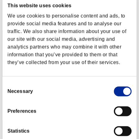
This website uses cookies
Puntos:Lv:1/01'46"75
We use cookies to personalise content and ads, to
Posición
2
provide social media features and to analyse our
traffic. We also share information about your use of
our site with our social media, advertising and
analytics partners who may combine it with other
information that you’ve provided to them or that
they’ve collected from your use of their services.
Consent
CarvedBard4
Necessary
Selection
Puntos:Lv:1/01'52"75
Posición
Preferences
3
Statistics