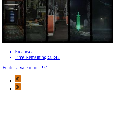
En curso
Time Remaining::23:42
Finde salvaje núm. 197