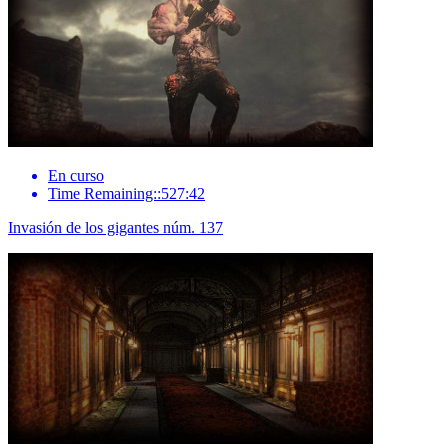
En curso
Time Remaining::527:42
Invasión de los gigantes núm. 137