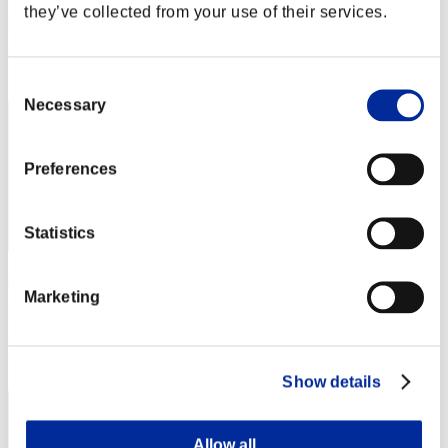
they’ve collected from your use of their services.
Puntos:Lv:1/02'08"67
Posición
2
Consent
Necessary
Selection
Preferences
Statistics
cywlcy222
Marketing
Puntos:Lv:1/02'14"05
Posición
3
Show details
Allow all