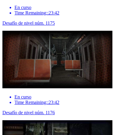
En curso
Time Remaining::23:42
Desafío de nivel núm. 1175
En curso
Time Remaining::23:42
Desafío de nivel núm. 1176