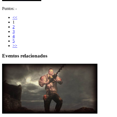
Puntos: -
<<
1
2
3
4
5
>>
Eventos relacionados