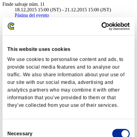
Finde salvaje núm. 11
18.12.2015 15:00 (JST) - 21.12.2015 15:00 (JST)
Página del evento
Solo
Cooperativo
(Los rankings se actualizan cada 6 horas.)
This website uses cookies
Rankings
We use cookies to personalise content and ads, to
Posición
provide social media features and to analyse our
1
traffic. We also share information about your use of
our site with our social media, advertising and
analytics partners who may combine it with other
Dfactor
information that you’ve provided to them or that
they’ve collected from your use of their services.
Puntos:Missions30/46'33"03
Posición
1
Consent
Necessary
Selection