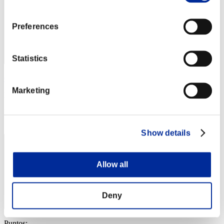
Preferences
Statistics
Centurion
Marketing
Puntos:Missions30/46'33"03
Posición
3
Show details
Allow all
Deny
Puntos: -