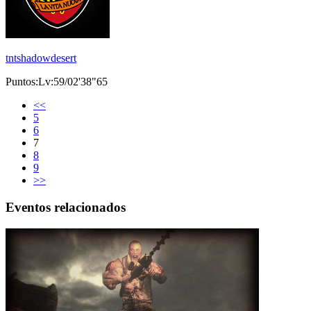
tntshadowdesert
Puntos:Lv:59/02'38"65
<<
5
6
7
8
9
>>
Eventos relacionados