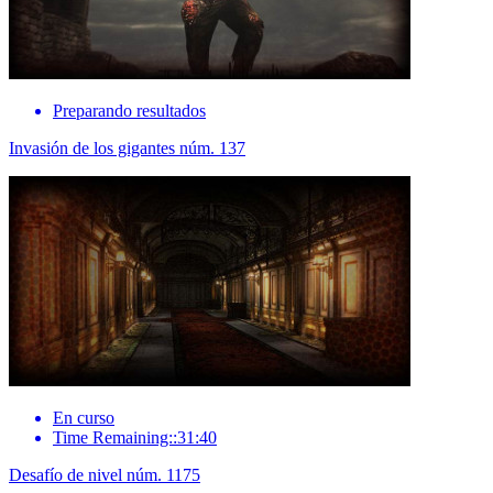
Preparando resultados
Invasión de los gigantes núm. 137
En curso
Time Remaining::31:40
Desafío de nivel núm. 1175