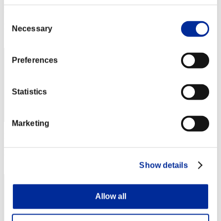
Puntos:Lv:15/06'47"96
Consent
Posición
Necessary
Selection
62
Preferences
Statistics
Marketing
Puntos: -
Posición
63
Show details
Allow all