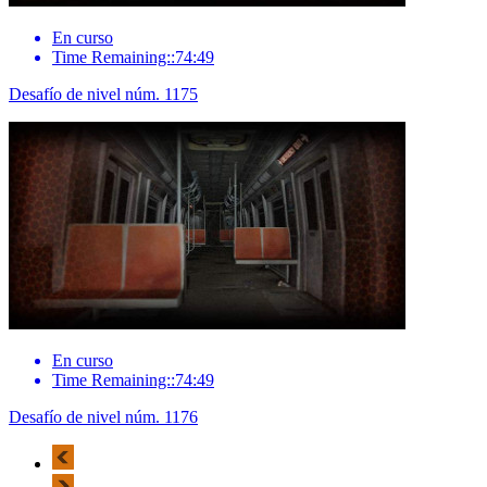
En curso
Time Remaining::74:49
Desafío de nivel núm. 1175
En curso
Time Remaining::74:49
Desafío de nivel núm. 1176