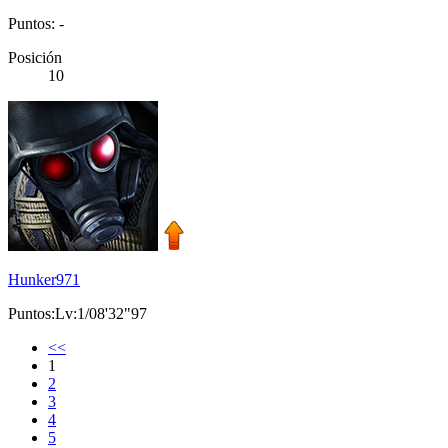
Puntos: -
Posición
10
Hunker971
Puntos:Lv:1/08'32"97
<<
1
2
3
4
5