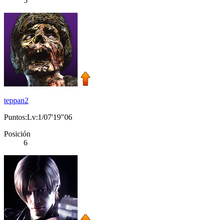
5
teppan2
Puntos:Lv:1/07'19"06
Posición
6