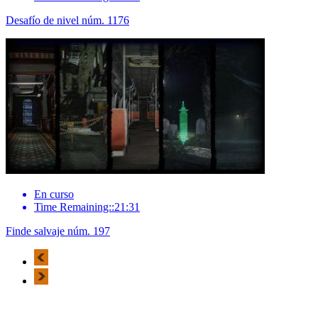
Desafío de nivel núm. 1176
En curso
Time Remaining::21:31
Finde salvaje núm. 197