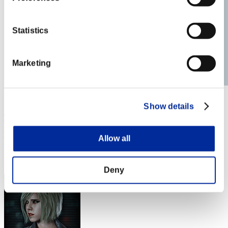
Statistics
Marketing
Show details
Ts_spies
Puntos:Lv:1/04'04"26
Allow all
Posición
3
Deny