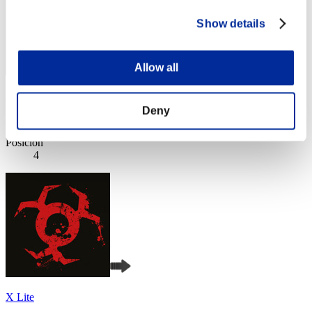
Show details
Allow all
fat
Deny
Puntos:Lv:1/02'01"81
Posición
4
X Lite