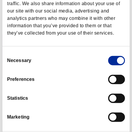
Hilda Guardian
traffic. We also share information about your use of
our site with our social media, advertising and
Puntos:Lv:1/01'40"65
analytics partners who may combine it with other
Posición
information that you’ve provided to them or that
2
they’ve collected from your use of their services.
Consent
Necessary
Selection
Preferences
remusXK
Puntos:Lv:1/01'46"92
Statistics
Posición
3
Marketing