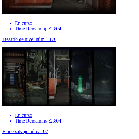
En curso
Time Remaining::23:04
Desafío de nivel núm. 1176
En curso
Time Remaining::23:04
Finde salvaje núm. 197