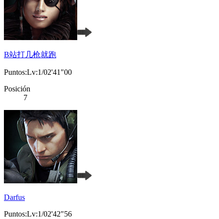
B站打几枪就跑
Puntos:Lv:1/02'41"00
Posición
7
Darfus
Puntos:Lv:1/02'42"56