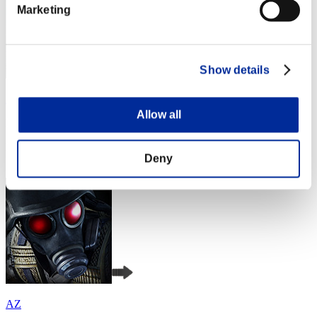
Marketing
Show details
Aniki.tlr
Allow all
Puntos:Lv:1/01'53"54
Posición
Deny
4
AZ