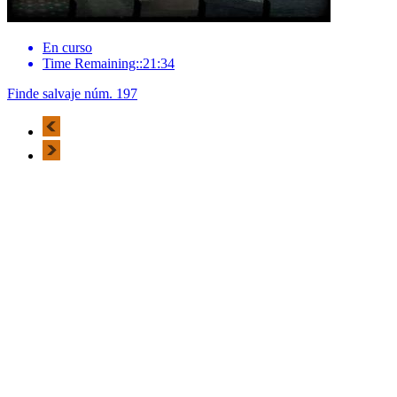
En curso
Time Remaining::21:34
Finde salvaje núm. 197