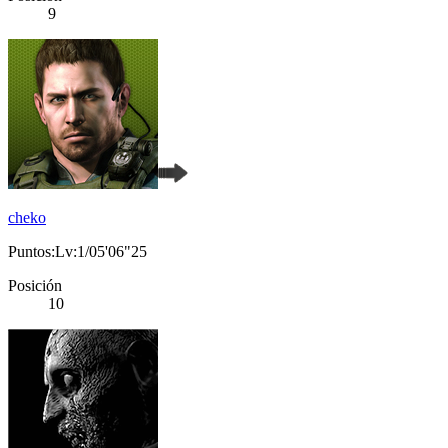
9
cheko
Puntos:Lv:1/05'06"25
Posición
10