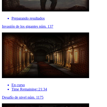
Preparando resultados
Invasión de los gigantes núm. 137
En curso
Time Remaining::21:34
Desafío de nivel núm. 1175