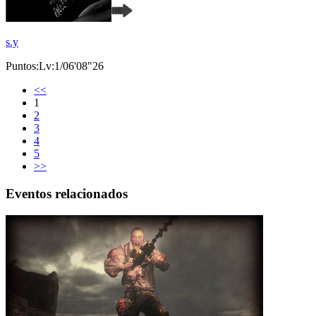
s.y
Puntos:Lv:1/06'08"26
<<
1
2
3
4
5
>>
Eventos relacionados