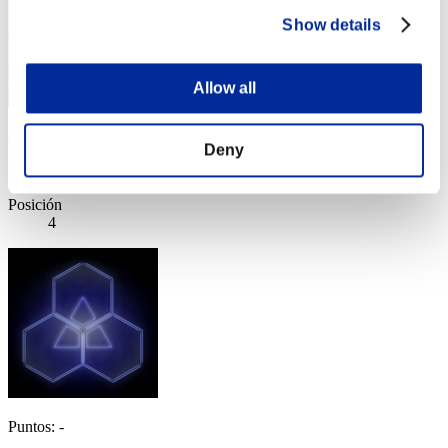
Show details
Allow all
Pablo Liberty
Deny
Puntos:Lv:1/04'28"71
Posición
4
Puntos: -