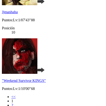
Jjmanhaha
Puntos:Lv:1/07'43"88
Posición
10
"Weekend Survivor KINGS"
Puntos:Lv:1/10'00"68
<<
1
2