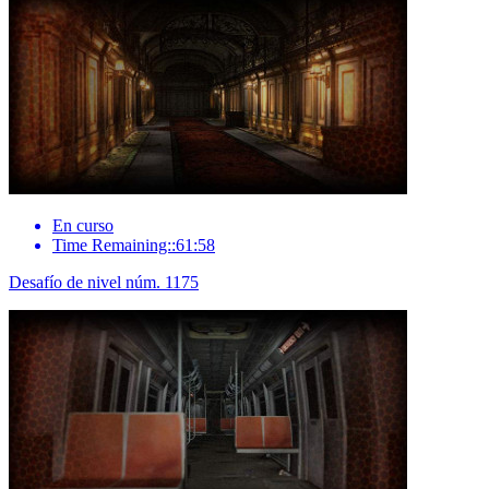
En curso
Time Remaining::61:58
Desafío de nivel núm. 1175