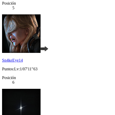
Posición
5
Sn4keEye14
Puntos:Lv:1/07'11"63
Posición
6