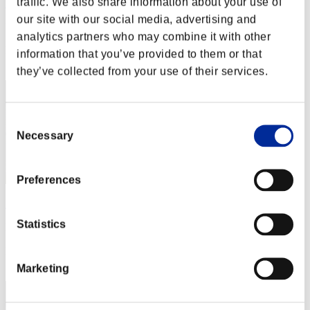
traffic. We also share information about your use of
Rudis
our site with our social media, advertising and
Puntos:Lv:1/01'51"42
analytics partners who may combine it with other
Posición
information that you’ve provided to them or that
2
they’ve collected from your use of their services.
Consent
Necessary
Selection
Preferences
Apophis
Statistics
Puntos:Lv:1/01'58"93
Posición
3
Marketing