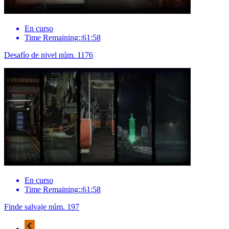
En curso
Time Remaining::61:58
Desafío de nivel núm. 1176
En curso
Time Remaining::61:58
Finde salvaje núm. 197