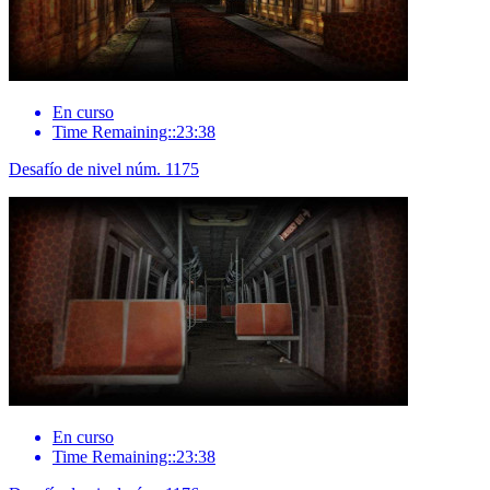
En curso
Time Remaining::23:38
Desafío de nivel núm. 1175
En curso
Time Remaining::23:38