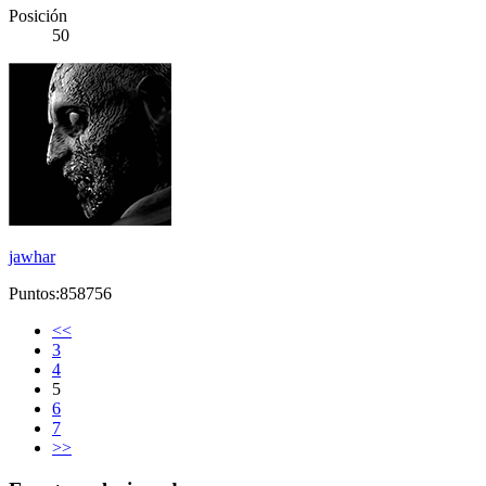
Posición
50
jawhar
Puntos:858756
<<
3
4
5
6
7
>>