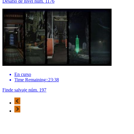
Desafío de nivel núm. 1176
En curso
Time Remaining::23:38
Finde salvaje núm. 197