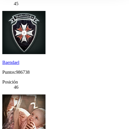
45
Baendael
Puntos:986738
Posición
46