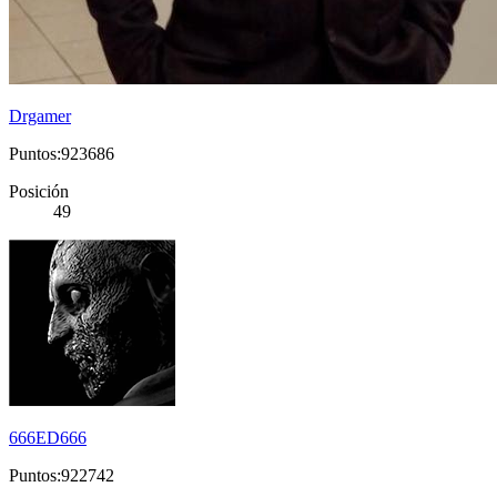
Drgamer
Puntos:923686
Posición
49
666ED666
Puntos:922742