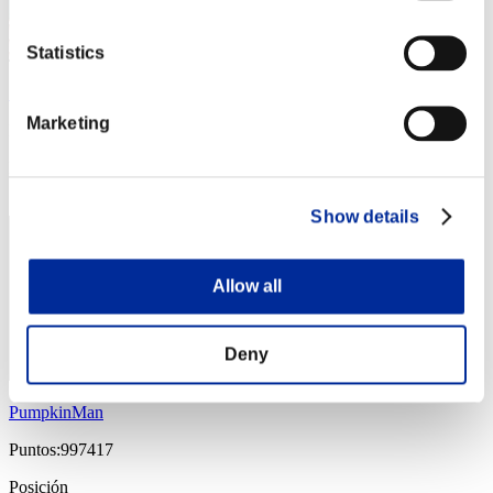
Statistics
SvenRuff
Marketing
Puntos:1007397
Posición
44
Show details
Allow all
Deny
PumpkinMan
Puntos:997417
Posición