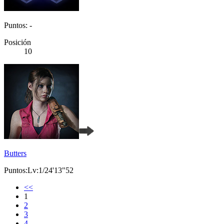
Puntos: -
Posición
10
Butters
Puntos:Lv:1/24'13"52
<<
1
2
3
4