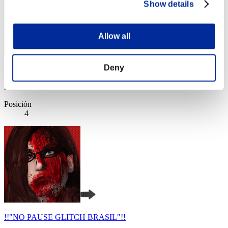
Show details
Allow all
Deny
"Weekend Survivor KINGS"
Puntos:Lv:1/03'41"22
Posición
4
!!"NO PAUSE GLITCH BRASIL"!!