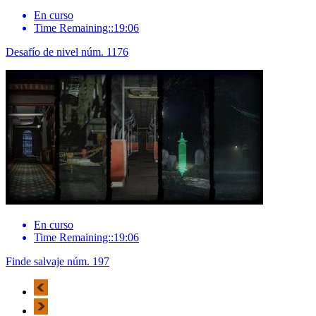
En curso
Time Remaining::19:06
Desafío de nivel núm. 1176
En curso
Time Remaining::19:06
Finde salvaje núm. 197