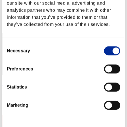
XboxSeriesX
our site with our social media, advertising and
analytics partners who may combine it with other
Puntos:Lv:1/02'36"95
information that you’ve provided to them or that
Posición
they’ve collected from your use of their services.
2
Consent
Necessary
Selection
Preferences
Rudis
Statistics
Puntos:Lv:1/03'35"84
Posición
Marketing
3