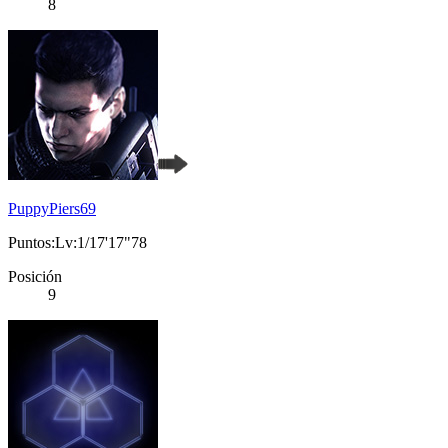
8
PuppyPiers69
Puntos:Lv:1/17'17"78
Posición
9