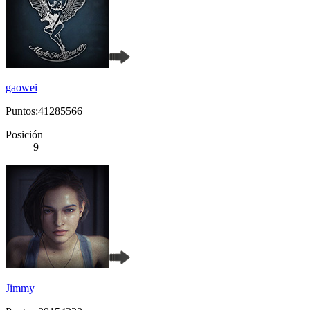
gaowei
Puntos:41285566
Posición
9
Jimmy