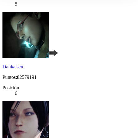
5
Dankaiserc
Puntos:82579191
Posición
6