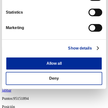
Statistics
Nontan-104
Marketing
Puntos:120733912
Posición
4
Show details
Allow all
Deny
jabbar
Puntos:95151894
Posición