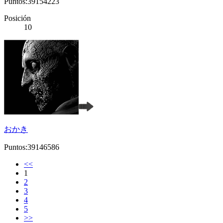
Puntos:39154223
Posición
10
おかき
Puntos:39146586
<<
1
2
3
4
5
>>