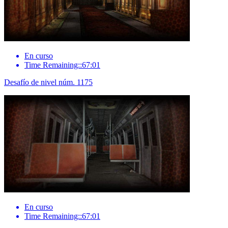
En curso
Time Remaining::67:01
Desafío de nivel núm. 1175
En curso
Time Remaining::67:01