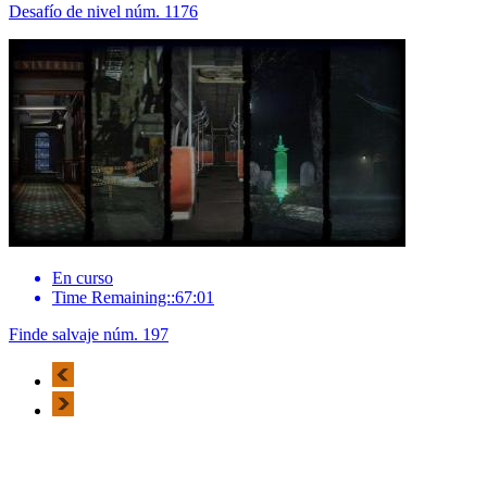
Desafío de nivel núm. 1176
En curso
Time Remaining::67:01
Finde salvaje núm. 197