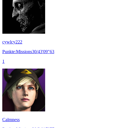
cywlcy222
Punkte:Missions30/43'09"63
1
Calmness