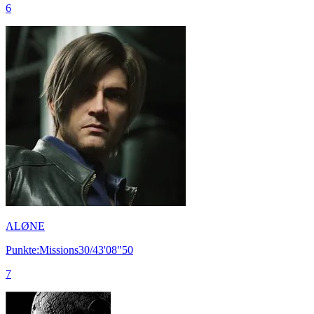
6
ΛLØNE
Punkte:Missions30/43'08"50
7