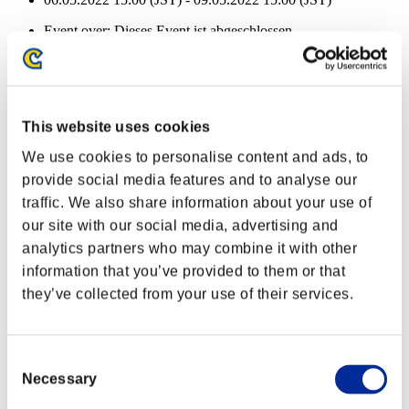
Event over:
Dieses Event ist abgeschlossen
06.05.2022 15:00 (JST) - 09.05.2022 15:00 (JST)
Event-Belohnungen
Nach Leistung
This website uses cookies
Abschnitte abgeschlossen: 5 oder mehr
We use cookies to personalise content and ads, to
provide social media features and to analyse our
Nahstrecke
traffic. We also share information about your use of
Lv.3
our site with our social media, advertising and
Abschnitte abgeschlossen: 10 oder mehr
analytics partners who may combine it with other
information that you’ve provided to them or that
Schnellladen
they’ve collected from your use of their services.
Lv.10
Abschnitte abgeschlossen: 15 oder mehr
Consent
Aufgeladener Schuss B
Necessary
Selection
Lv.5