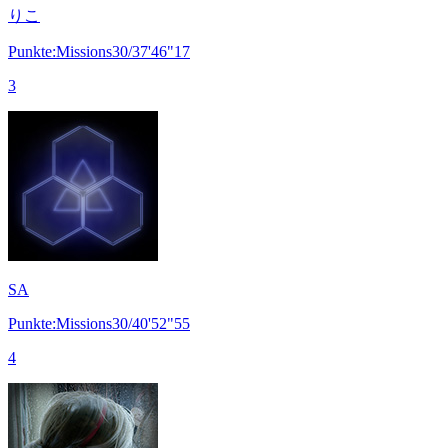
りこ
Punkte:Missions30/37'46"17
3
SA
Punkte:Missions30/40'52"55
4