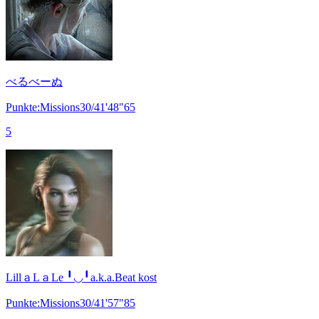
べるべーぬ
Punkte:Missions30/41'48"65
5
LillａLａLe ╹◡╹a.k.a.Beat kost
Punkte:Missions30/41'57"85