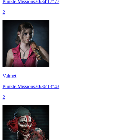
Punkte:Missions30/34'17"77
2
Valmet
Punkte:Missions30/36'13"43
2