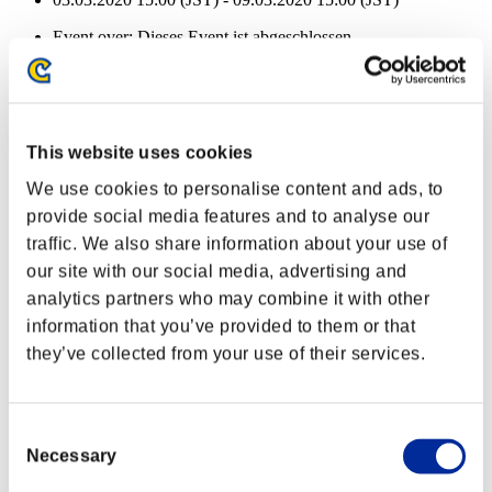
Event over:
Dieses Event ist abgeschlossen
03.03.2020 15:00 (JST) - 09.03.2020 15:00 (JST)
Event-Belohnungen
Nach Leistung
This website uses cookies
Charakter-Stufe: 40 oder weniger
We use cookies to personalise content and ads, to
provide social media features and to analyse our
Seelenfresser
traffic. We also share information about your use of
Lv.2
our site with our social media, advertising and
Charakter-Stufe: 30 oder weniger
analytics partners who may combine it with other
information that you’ve provided to them or that
Aufgeladener Schuss A
they’ve collected from your use of their services.
Lv.4
Charakter-Stufe: 20 oder weniger
Consent
Elektro-Munition
Necessary
Selection
Lv.5