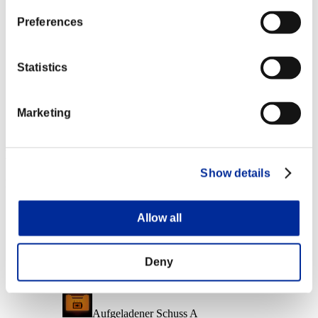
Charakter-Stufe: 10 oder weniger
Preferences
Frostbeule
Lv.6
Statistics
Charakter-Stufe: 1 oder weniger
Marketing
Lebensräuber
Lv.7
Event-Belohnungen
Show details
Nach Leistung
Charakter-Stufe: 40 oder weniger
Allow all
Seelenfresser
Lv.2
Deny
Charakter-Stufe: 30 oder weniger
Aufgeladener Schuss A