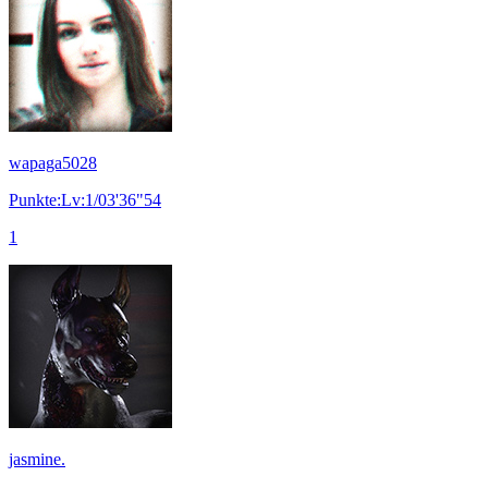
wapaga5028
Punkte:Lv:1/03'36"54
1
jasmine.