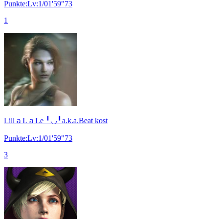
Punkte:Lv:1/01'59"73
1
LillａLａLe ╹◡╹a.k.a.Beat kost
Punkte:Lv:1/01'59"73
3