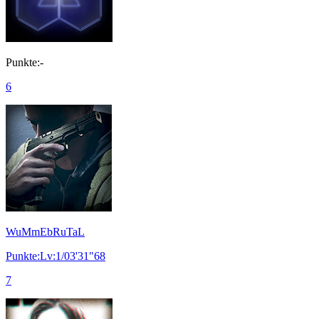
Punkte:-
6
WuMmEbRuTaL
Punkte:Lv:1/03'31"68
7