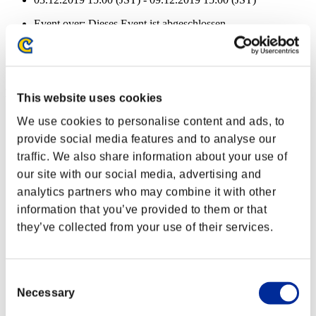
Event over:
Dieses Event ist abgeschlossen
03.12.2019 15:00 (JST) - 09.12.2019 15:00 (JST)
Event-Belohnungen
Nach Leistung
This website uses cookies
Charakter-Stufe: 40 oder weniger
We use cookies to personalise content and ads, to
provide social media features and to analyse our
Lebensräuber
traffic. We also share information about your use of
Lv.3
our site with our social media, advertising and
Charakter-Stufe: 30 oder weniger
analytics partners who may combine it with other
information that you’ve provided to them or that
Aufgeladener Schuss C
they’ve collected from your use of their services.
Lv.3
Charakter-Stufe: 20 oder weniger
Consent
Anti-Rückstoß
Necessary
Selection
Lv.4