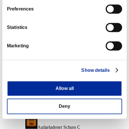
Charakter-Stufe: 10 oder weniger
Preferences
Feuer-Munition
Lv.6
Statistics
Charakter-Stufe: 1 oder weniger
Marketing
Kraft-Munition
Lv.7
Event-Belohnungen
Show details
Nach Leistung
Charakter-Stufe: 40 oder weniger
Allow all
Lebensräuber
Lv.3
Deny
Charakter-Stufe: 30 oder weniger
Aufgeladener Schuss C