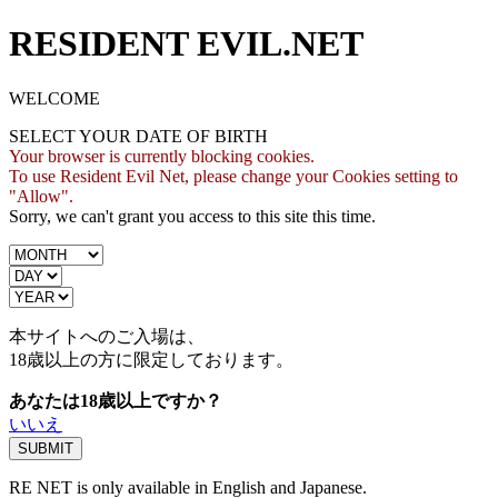
RESIDENT EVIL.NET
WELCOME
SELECT YOUR DATE OF BIRTH
Your browser is currently blocking cookies.
To use Resident Evil Net, please change your Cookies setting to
"Allow".
Sorry, we can't grant you access to this site this time.
本サイトへのご入場は、
18歳
以上の方に限定しております。
あなたは18歳以上ですか？
いいえ
RE NET is only available in English and Japanese.