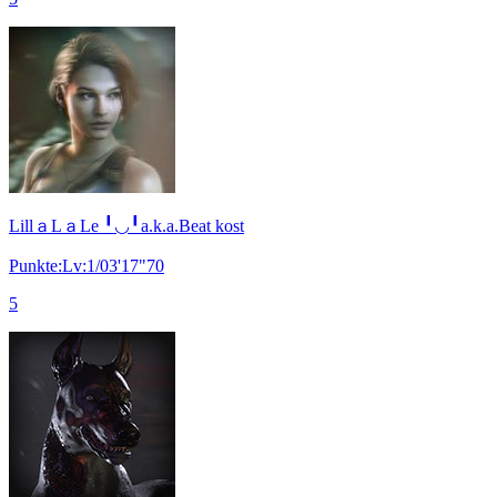
LillａLａLe ╹◡╹a.k.a.Beat kost
Punkte:Lv:1/03'17"70
5