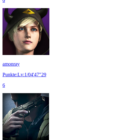
6
amonray
Punkte:Lv:1/04'47"29
6