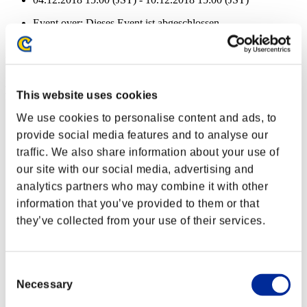
Event over:
Dieses Event ist abgeschlossen
04.12.2018 15:00 (JST) - 10.12.2018 15:00 (JST)
Event-Belohnungen
Nach Leistung
This website uses cookies
Charakter-Stufe: 40 oder weniger
We use cookies to personalise content and ads, to
provide social media features and to analyse our
Kritischer Treffer
traffic. We also share information about your use of
Lv.3
our site with our social media, advertising and
Charakter-Stufe: 30 oder weniger
analytics partners who may combine it with other
information that you’ve provided to them or that
Elitekiller
they’ve collected from your use of their services.
Lv.5
Charakter-Stufe: 20 oder weniger
Consent
Durchschlagen
Necessary
Selection
Lv.4