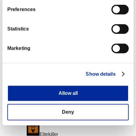
Charakter-Stufe: 10 oder weniger
Preferences
Lebensräuber
Lv.6
Statistics
Charakter-Stufe: 1 oder weniger
Marketing
Henker
Lv.7
Event-Belohnungen
Show details
Nach Leistung
Charakter-Stufe: 40 oder weniger
Allow all
Kritischer Treffer
Lv.3
Deny
Charakter-Stufe: 30 oder weniger
Elitekiller