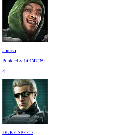
aomiso
Punkte:Lv:1/01'47"69
4
DUKE-SPEED