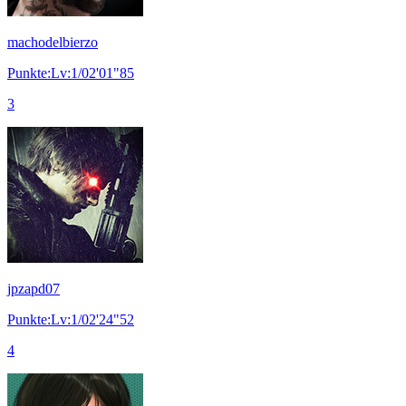
machodelbierzo
Punkte:Lv:1/02'01"85
3
jpzapd07
Punkte:Lv:1/02'24"52
4