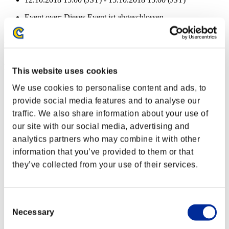
Event over:
Dieses Event ist abgeschlossen
12.10.2018 15:00 (JST) - 15.10.2018 15:00 (JST)
Event-Belohnungen
Nach Leistung
This website uses cookies
Abschnitte abgeschlossen: 5 oder mehr
We use cookies to personalise content and ads, to
provide social media features and to analyse our
Aufgeladener Schuss A
traffic. We also share information about your use of
Lv.3
our site with our social media, advertising and
Abschnitte abgeschlossen: 10 oder mehr
analytics partners who may combine it with other
information that you’ve provided to them or that
Einfacher Treffer
they’ve collected from your use of their services.
Lv.4
Abschnitte abgeschlossen: 15 oder mehr
Consent
Lebensräuber
Necessary
Selection
Lv.5