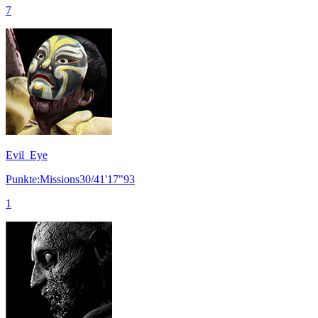
7
Evil_Eye
Punkte:Missions30/41'17"93
1