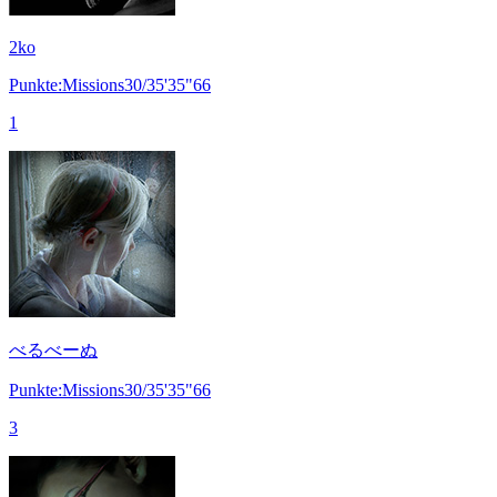
2ko
Punkte:Missions30/35'35"66
1
べるべーぬ
Punkte:Missions30/35'35"66
3