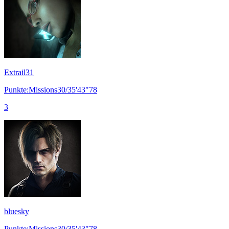
Extrail31
Punkte:Missions30/35'43"78
3
bluesky
Punkte:Missions30/35'43"78