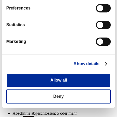
Abschnitte abgeschlossen: 20 oder mehr
Preferences
Kurzschluss
Lv.7
Statistics
Abschnitte abgeschlossen: 25 oder mehr
Marketing
Betäuben
Lv.16
Abschnitte abgeschlossen: 30 oder mehr
Show details
Rifle Muramasa [Long Range+]
Lv.100
Slot 6
Allow all
Event-Belohnungen
Deny
Nach Leistung
Abschnitte abgeschlossen: 5 oder mehr