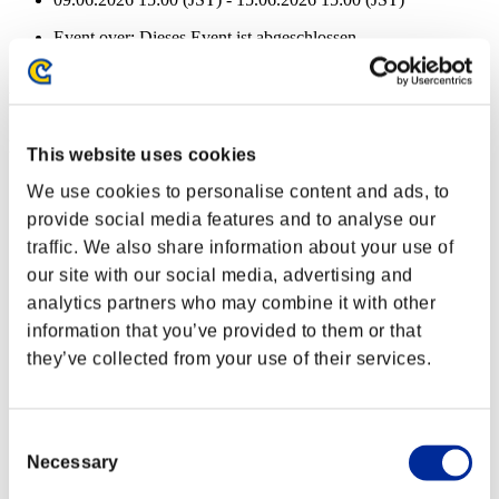
Event over:
Dieses Event ist abgeschlossen
09.06.2026 15:00 (JST) - 15.06.2026 15:00 (JST)
Event-Belohnungen
Nach Leistung
This website uses cookies
Charakter-Stufe: 40 oder weniger
We use cookies to personalise content and ads, to
provide social media features and to analyse our
Alltagskiller
traffic. We also share information about your use of
Lv.2
our site with our social media, advertising and
Charakter-Stufe: 30 oder weniger
analytics partners who may combine it with other
information that you’ve provided to them or that
Eis-Munition
they’ve collected from your use of their services.
Lv.4
Charakter-Stufe: 20 oder weniger
Consent
Durchschlagen
Necessary
Selection
Lv.4