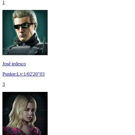
1
José tedesco
Punkte:Lv:1/02'20"03
3