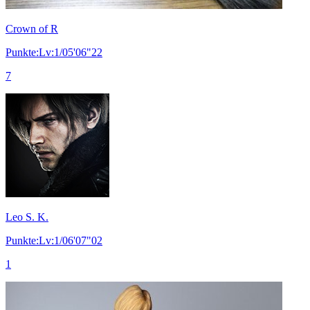
Crown of R
Punkte:Lv:1/05'06"22
7
Leo S. K.
Punkte:Lv:1/06'07"02
1