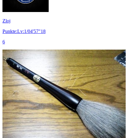
Zloj
Punkte:Lv:1/04'57"18
6