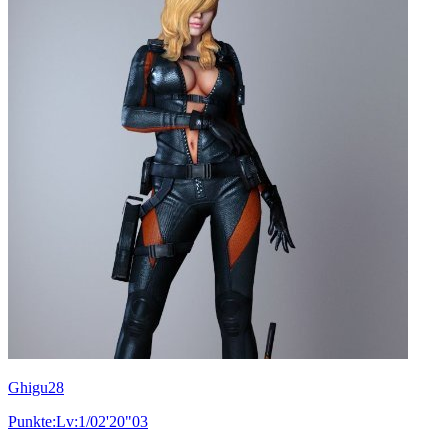
Ghigu28
Punkte:Lv:1/02'20"03