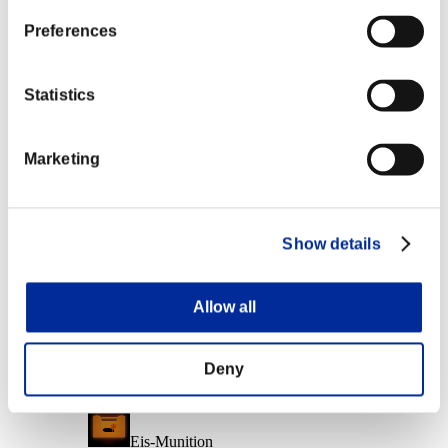
Charakter-Stufe: 10 oder weniger
Preferences
Kurzschluss
Lv.6
Statistics
Charakter-Stufe: 1 oder weniger
Marketing
Nahstrecke
Lv.6
Event-Belohnungen
Show details
Nach Leistung
Charakter-Stufe: 40 oder weniger
Allow all
Alltagskiller
Lv.2
Deny
Charakter-Stufe: 30 oder weniger
Eis-Munition