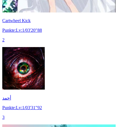
Cartwheel Kick
Punkte:Lv:1/03'20"88
2
أحمد
Punkte:Lv:1/03'31"92
3