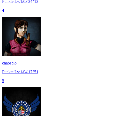
Punkte:Lv:1/03'34"13
4
chaosbio
Punkte:Lv:1/04'17"51
5