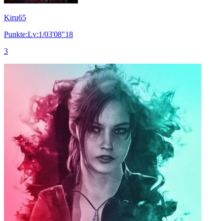
Kiru65
Punkte:Lv:1/03'08"18
3